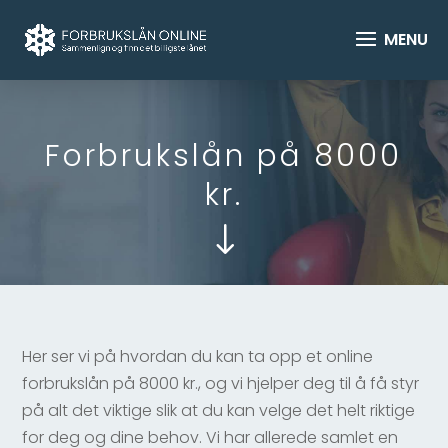
Forbrukslån på 8000
kr.
"
Her ser vi på hvordan du kan ta opp et online
forbrukslån på 8000 kr., og vi hjelper deg til å få styr
på alt det viktige slik at du kan velge det helt riktige
for deg og dine behov. Vi har allerede samlet en