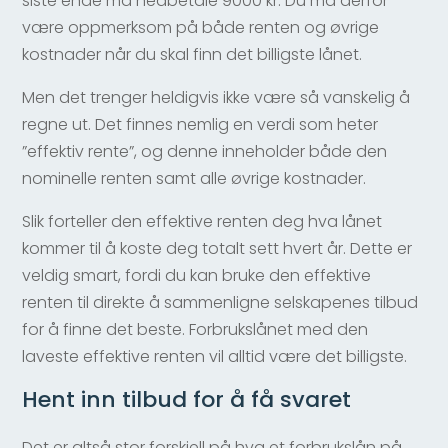
siste ende må nedbetale 9000 kr. Du må derfor
være oppmerksom på både renten og øvrige
kostnader når du skal finn det billigste lånet.
Men det trenger heldigvis ikke være så vanskelig å
regne ut. Det finnes nemlig en verdi som heter
”effektiv rente”, og denne inneholder både den
nominelle renten samt alle øvrige kostnader.
Slik forteller den effektive renten deg hva lånet
kommer til å koste deg totalt sett hvert år. Dette er
veldig smart, fordi du kan bruke den effektive
renten til direkte å sammenligne selskapenes tilbud
for å finne det beste. Forbrukslånet med den
laveste effektive renten vil alltid være det billigste.
Hent inn tilbud for å få svaret
Det er altså stor forskjell på hva et forbrukslån på